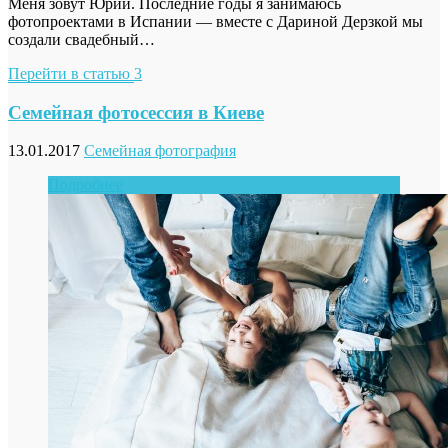
Меня зовут Юрий. Последние годы я занимаюсь
фотопроектами в Испании — вместе с Дариной Дерзкой мы
создали свадебный…
Перейти в статью
3
Семейная фотосессия в Киеве
13.01.2017
Семейная фотография
Подробнее