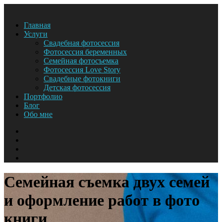
Главная
Услуги
Свадебная фотосессия
Фотосессия беременных
Семейная фотосъемка
Фотосессия Love Story
Свадебные фотокниги
Детская фотосессия
Портфолио
Блог
Обо мне
Семейная съемка двух семей
и оформление работ в фото
книги