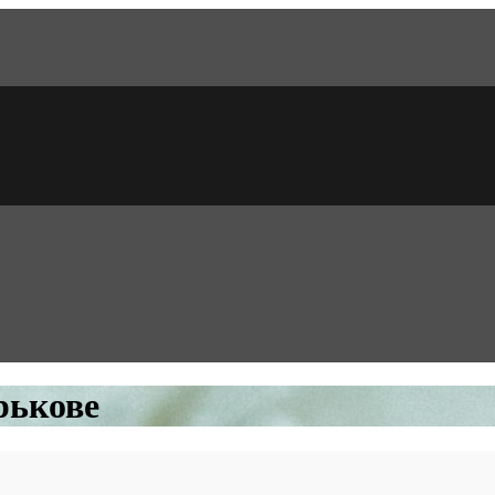
рькове