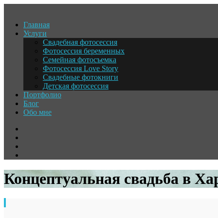
Главная
Услуги
Свадебная фотосессия
Фотосессия беременных
Семейная фотосъемка
Фотосессия Love Story
Свадебные фотокниги
Детская фотосессия
Портфолио
Блог
Обо мне
Концептуальная свадьба в Ха