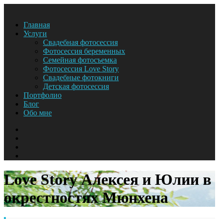
Главная
Услуги
Свадебная фотосессия
Фотосессия беременных
Семейная фотосъемка
Фотосессия Love Story
Свадебные фотокниги
Детская фотосессия
Портфолио
Блог
Обо мне
Love Story Алексея и Юлии в
окрестностях Мюнхена